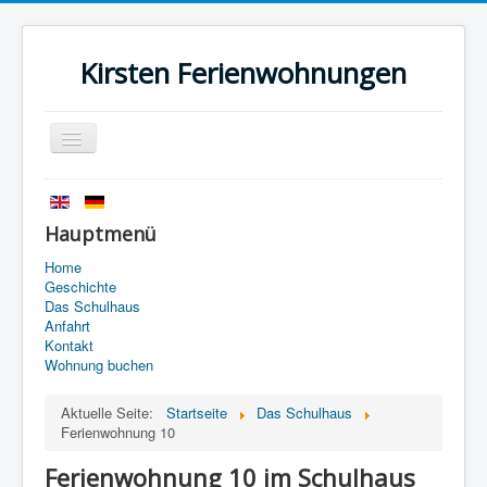
Kirsten Ferienwohnungen
Navigation
an/aus
Startseite
Geschichte
Hauptmenü
Das Schulhaus
Home
Geschichte
Anfahrt
Das Schulhaus
Anfahrt
Kontakt
Kontakt
Wohnung buchen
Impressum
Aktuelle Seite:
Startseite
Das Schulhaus
Datenschutz
Ferienwohnung 10
Ferienwohnung 10 im Schulhaus