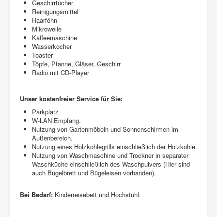
Geschirrtücher
Reinigungsmittel
Haarföhn
Mikrowelle
Kaffeemaschine
Wasserkocher
Toaster
Töpfe, Pfanne, Gläser, Geschirr
Radio mit CD-Player
Unser kostenfreier Service für Sie:
Parkplatz
W-LAN Empfang.
Nutzung von Gartenmöbeln und Sonnenschirmen im
Außenbereich.
Nutzung eines Holzkohlegrills einschließlich der Holzkohle.
Nutzung von Waschmaschine und Trockner in separater
Waschküche einschließlich des Waschpulvers (Hier sind
auch Bügelbrett und Bügeleisen vorhanden).
Bei Bedarf:
Kinderreisebett und Hochstuhl.