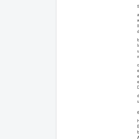
d
e
e
e
D
d
u
H
E
A