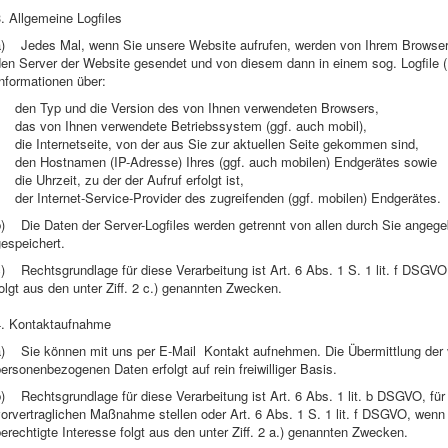
. Allgemeine Logfiles
a) Jedes Mal, wenn Sie unsere Website aufrufen, werden von Ihrem Browser
en Server der Website gesendet und von diesem dann in einem sog. Logfile (P
nformationen über:
• den Typ und die Version des von Ihnen verwendeten Browsers,
• das von Ihnen verwendete Betriebssystem (ggf. auch mobil),
 die Internetseite, von der aus Sie zur aktuellen Seite gekommen sind,
• den Hostnamen (IP-Adresse) Ihres (ggf. auch mobilen) Endgerätes sowie
 die Uhrzeit, zu der der Aufruf erfolgt ist,
 der Internet-Service-Provider des zugreifenden (ggf. mobilen) Endgerätes.
b) Die Daten der Server-Logfiles werden getrennt von allen durch Sie ange
espeichert.
) Rechtsgrundlage für diese Verarbeitung ist Art. 6 Abs. 1 S. 1 lit. f DSGVO
olgt aus den unter Ziff. 2 c.) genannten Zwecken.
4. Kontaktaufnahme
a) Sie können mit uns per E-Mail Kontakt aufnehmen. Die Übermittlung der 
ersonenbezogenen Daten erfolgt auf rein freiwilliger Basis.
) Rechtsgrundlage für diese Verarbeitung ist Art. 6 Abs. 1 lit. b DSGVO, fü
orvertraglichen Maßnahme stellen oder Art. 6 Abs. 1 S. 1 lit. f DSGVO, wenn 
erechtigte Interesse folgt aus den unter Ziff. 2 a.) genannten Zwecken.