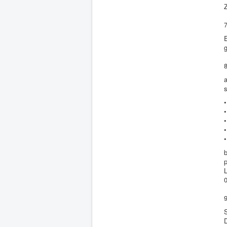
E
g
8
s
9
S
D