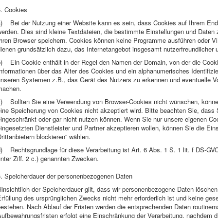
5. Cookies
a) Bei der Nutzung einer Website kann es sein, dass Cookies auf Ihrem Endge
werden. Dies sind kleine Textdateien, die bestimmte Einstellungen und Dat
Ihren Browser speichern. Cookies können keine Programme ausführen oder Vir
ienen grundsätzlich dazu, das Internetangebot insgesamt nutzerfreundlicher 
b) Ein Cookie enthält in der Regel den Namen der Domain, von der die Cook
Informationen über das Alter des Cookies und ein alphanumerisches Identifiz
unseren Systemen z.B., das Gerät des Nutzers zu erkennen und eventuelle Vor
machen.
c) Sollten Sie eine Verwendung von Browser-Cookies nicht wünschen, können
ine Speicherung von Cookies nicht akzeptiert wird. Bitte beachten Sie, dass 
ingeschränkt oder gar nicht nutzen können. Wenn Sie nur unsere eigenen Coo
ingesetzten Dienstleister und Partner akzeptieren wollen, können Sie die Ein
rittanbietern blockieren“ wählen.
) Rechtsgrundlage für diese Verarbeitung ist Art. 6 Abs. 1 S. 1 lit. f DS-GV
nter Ziff. 2 c.) genannten Zwecken.
6. Speicherdauer der personenbezogenen Daten
insichtlich der Speicherdauer gilt, dass wir personenbezogene Daten löschen
rfüllung des ursprünglichen Zwecks nicht mehr erforderlich ist und keine ge
bestehen. Nach Ablauf der Fristen werden die entsprechenden Daten routine
ufbewahrungsfristen erfolgt eine Einschränkung der Verarbeitung, nachdem di