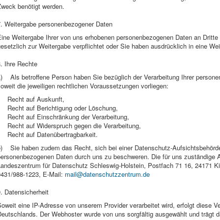
Zweck benötigt werden.
7. Weitergabe personenbezogener Daten
ine Weitergabe Ihrer von uns erhobenen personenbezogenen Daten an Dritte fin
esetzlich zur Weitergabe verpflichtet oder Sie haben ausdrücklich in eine Weit
. Ihre Rechte
a) Als betroffene Person haben Sie bezüglich der Verarbeitung Ihrer person
oweit die jeweiligen rechtlichen Voraussetzungen vorliegen:
• Recht auf Auskunft,
• Recht auf Berichtigung oder Löschung,
• Recht auf Einschränkung der Verarbeitung,
• Recht auf Widerspruch gegen die Verarbeitung,
• Recht auf Datenübertragbarkeit.
b) Sie haben zudem das Recht, sich bei einer Datenschutz-Aufsichtsbehörde 
personenbezogenen Daten durch uns zu beschweren. Die für uns zuständige A
Landeszentrum für Datenschutz Schleswig-Holstein, Postfach 71 16, 24171 Kie
0431/988-1223, E-Mail:
mail@datenschutzzentrum.de
. Datensicherheit
oweit eine IP-Adresse von unserem Provider verarbeitet wird, erfolgt diese Ve
eutschlands. Der Webhoster wurde von uns sorgfältig ausgewählt und trägt d