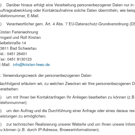
b) Darüber hinaus erfolgt eine Verarbeitung personenbezogener Daten nur in
Auftragsabwicklung oder Kontaktaufnahme solche Daten übermitteln, wie bei
Telefonnummer, E-Mail.
c) Verantwortlicher gem. Art. 4 Abs. 7 EU-Datenschutz-Grundverordnung (D
Kirsten Ferienwohnung
rmgard und Rolf Kirsten
Geibelstraße 14
23611 Bad Schwartau
el.: 0451 26401
Fax: 0451 8130123
E-Mail:
info@kirsten-fewo.de
2. Verwendungszweck der personenbezogenen Daten
Nachfolgend erläutern wir, zu welchen Zwecken wir Ihre personenbezogenen Da
erarbeiten:
a) um mit Ihnen bei Kontaktanfragen Ihr Anliegen bearbeiten zu können (z.
Telefonnummer);
b) um den Auftrag und die Durchführung einer Anfrage oder eines daraus res
Leistungen zu ermöglichen;
c) zur technischen Realisierung unserer Website und um Ihnen unsere Informa
zu können (z.B. durch IP-Adresse, Browserinformationen).