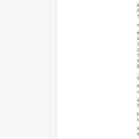
I
T
v